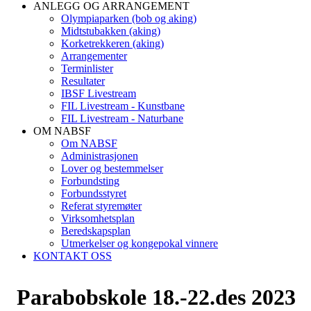
ANLEGG OG ARRANGEMENT
Olympiaparken (bob og aking)
Midtstubakken (aking)
Korketrekkeren (aking)
Arrangementer
Terminlister
Resultater
IBSF Livestream
FIL Livestream - Kunstbane
FIL Livestream - Naturbane
OM NABSF
Om NABSF
Administrasjonen
Lover og bestemmelser
Forbundsting
Forbundsstyret
Referat styremøter
Virksomhetsplan
Beredskapsplan
Utmerkelser og kongepokal vinnere
KONTAKT OSS
Parabobskole 18.-22.des 2023