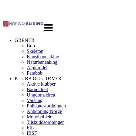
Veksle
navigasjon
GRENER
Bob
Skeleton
Kunstbane aking
Naturbaneaking
Alpinrodel
Parabob
KLUBB OG UTØVER
Aktive klubber
Barneidrett
Ungdomsidrett
Varsling
Politiattestordningen
Antidoping Norge
Monobobleie
Tilskuddsordninger
FIL
IBSF