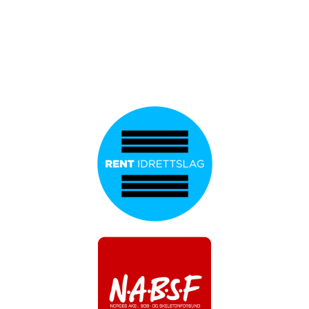
office@nabsf.no
+47 997 03 752