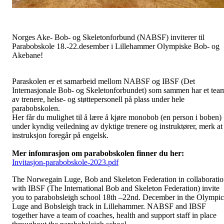
Norges Ake- Bob- og Skeletonforbund (NABSF) inviterer til
Parabobskole 18.-22.desember i Lillehammer Olympiske Bob- og
Akebane!
Paraskolen er et samarbeid mellom NABSF og IBSF (Det
Internasjonale Bob- og Skeletonforbundet) som sammen har et tea
av trenere, helse- og støttepersonell på plass under hele
parabobskolen.
Her får du mulighet til å lære å kjøre monobob (en person i boben)
under kyndig veiledning av dyktige trenere og instruktører, merk at
instruksjon foregår på engelsk.
Mer infomrasjon om parabobskolen finner du her:
Invitasjon-parabobskole-2023.pdf
The Norwegain Luge, Bob and Skeleton Federation in collaborati
with IBSF (The International Bob and Skeleton Federation) invite
you to parabobsleigh school 18th –22nd. December in the Olympic
Luge and Bobsleigh track in Lillehammer. NABSF and IBSF
together have a team of coaches, health and support staff in place