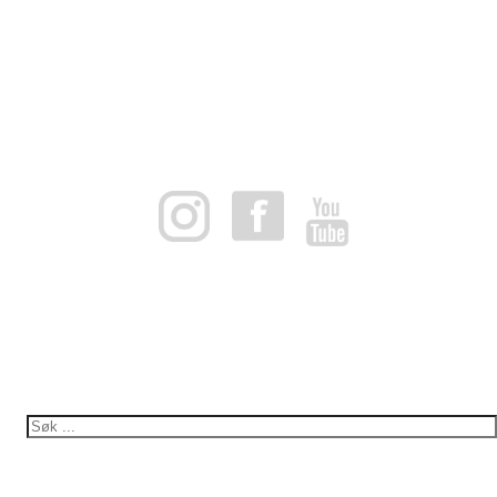
NORWAY
FAKTURAADRESSE
953966832@autoinvoice.no
Norges Ake-, Bob- og Skeletonforbund
Org. nummer: 953966832
KONTAKT