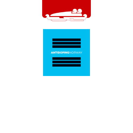
Personvern og informasjonskapsler
Alt innhold er beskyttet i henhold til lov om opphavsrett til
åndsverk (Åndsverkloven). Innholdet kan ikke benyttes
kommersielt uten samtykke fra NABSF. Ved å bruke dette
nettstedet godtar du at informasjonskapsler (cookies) brukes til
trafikkmåling og optimalisering av innhold. (04)