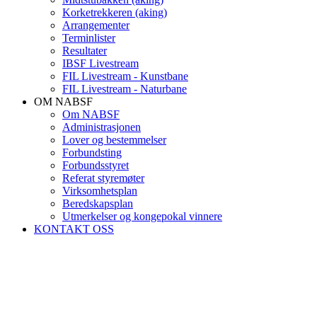
Korketrekkeren (aking)
Arrangementer
Terminlister
Resultater
IBSF Livestream
FIL Livestream - Kunstbane
FIL Livestream - Naturbane
OM NABSF
Om NABSF
Administrasjonen
Lover og bestemmelser
Forbundsting
Forbundsstyret
Referat styremøter
Virksomhetsplan
Beredskapsplan
Utmerkelser og kongepokal vinnere
KONTAKT OSS
Utmerkelser og k