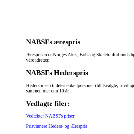
NABSFs ærespris
Æresprisen er Norges Ake-, Bob- og Skeletonforbunds høyes
våre idretter.
NABSFs Hederspris
Hedersprisen tildeles enkeltpersoner (tillitsvalgte, frivilli
sammen mer enn 10 år.
Vedlagte filer:
Vedtekter NABSFs priser
Prisvinnere Heders- og Ærespris