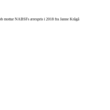
ubb mottar NABSFs ærespris i 2018 fra Janne Krågå
FORRETNINGSADRESSE
Kleivbakken 9
2618 Lillehammer
NORWAY
FAKTURAADRESSE