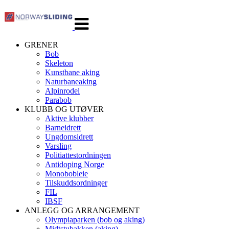
Veksle
navigasjon
GRENER
Bob
Skeleton
Kunstbane aking
Naturbaneaking
Alpinrodel
Parabob
KLUBB OG UTØVER
Aktive klubber
Barneidrett
Ungdomsidrett
Varsling
Politiattestordningen
Antidoping Norge
Monobobleie
Tilskuddsordninger
FIL
IBSF
ANLEGG OG ARRANGEMENT
Olympiaparken (bob og aking)
Midtstubakken (aking)