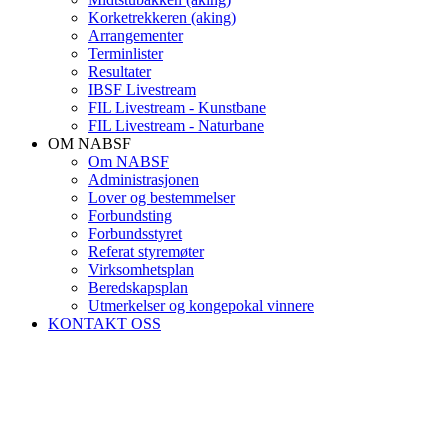
Korketrekkeren (aking)
Arrangementer
Terminlister
Resultater
IBSF Livestream
FIL Livestream - Kunstbane
FIL Livestream - Naturbane
OM NABSF
Om NABSF
Administrasjonen
Lover og bestemmelser
Forbundsting
Forbundsstyret
Referat styremøter
Virksomhetsplan
Beredskapsplan
Utmerkelser og kongepokal vinnere
KONTAKT OSS
Forbundsting