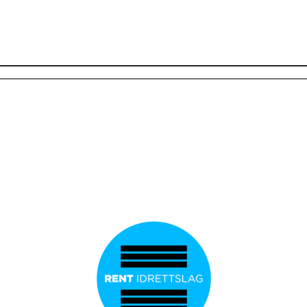
Norges Ake-, Bob- og Skeletonforbund
Org. nummer: 953966832
KONTAKT
office@nabsf.no
+47 997 03 752