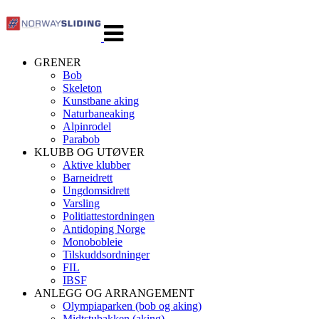
Veksle
navigasjon
GRENER
Bob
Skeleton
Kunstbane aking
Naturbaneaking
Alpinrodel
Parabob
KLUBB OG UTØVER
Aktive klubber
Barneidrett
Ungdomsidrett
Varsling
Politiattestordningen
Antidoping Norge
Monobobleie
Tilskuddsordninger
FIL
IBSF
ANLEGG OG ARRANGEMENT
Olympiaparken (bob og aking)
Midtstubakken (aking)