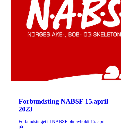
Forbundsting NABSF 15.april
2023
Forbundstinget til NABSF blir avholdt 15. april
på…