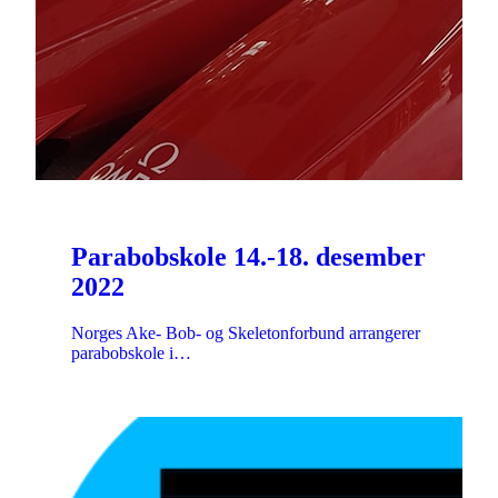
Parabobskole 14.-18. desember
2022
Norges Ake- Bob- og Skeletonforbund arrangerer
parabobskole i…