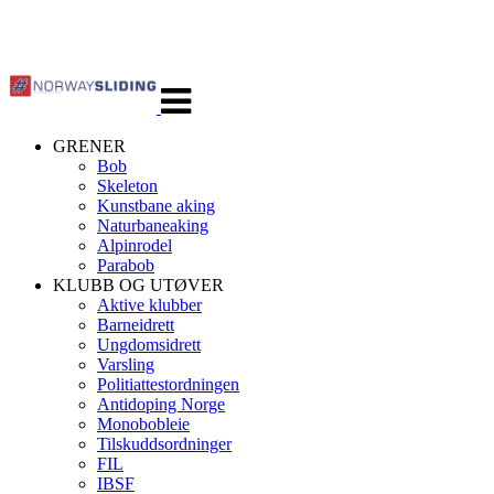
Veksle
navigasjon
GRENER
Bob
Skeleton
Kunstbane aking
Naturbaneaking
Alpinrodel
Parabob
KLUBB OG UTØVER
Aktive klubber
Barneidrett
Ungdomsidrett
Varsling
Politiattestordningen
Antidoping Norge
Monobobleie
Tilskuddsordninger
FIL
IBSF