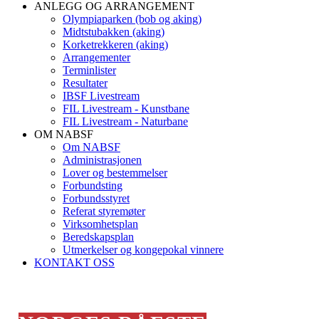
ANLEGG OG ARRANGEMENT
Olympiaparken (bob og aking)
Midtstubakken (aking)
Korketrekkeren (aking)
Arrangementer
Terminlister
Resultater
IBSF Livestream
FIL Livestream - Kunstbane
FIL Livestream - Naturbane
OM NABSF
Om NABSF
Administrasjonen
Lover og bestemmelser
Forbundsting
Forbundsstyret
Referat styremøter
Virksomhetsplan
Beredskapsplan
Utmerkelser og kongepokal vinnere
KONTAKT OSS