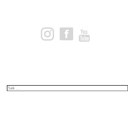
953966832@autoinvoice.no
Norges Ake-, Bob- og Skeletonforbund
Org. nummer: 953966832
KONTAKT
office@nabsf.no
+47 997 03 752