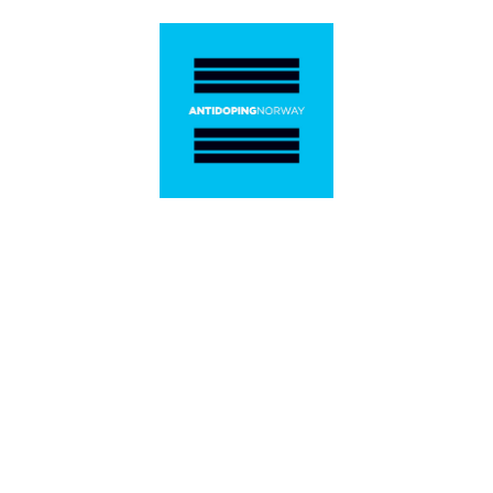
Personvern og informasjonskapsler
Alt innhold er beskyttet i henhold til lov om opphavsrett til
åndsverk (Åndsverkloven). Innholdet kan ikke benyttes
kommersielt uten samtykke fra NABSF. Ved å bruke dette
nettstedet godtar du at informasjonskapsler (cookies) brukes til
trafikkmåling og optimalisering av innhold. (04)
© 2020 Norges Ake-, Bob- og Skeletonforbund