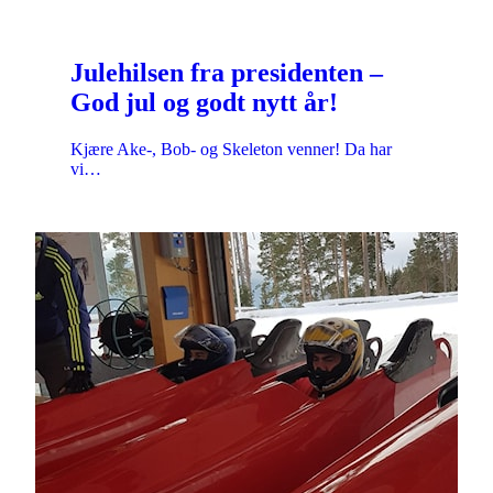
Julehilsen fra presidenten –
God jul og godt nytt år!
Kjære Ake-, Bob- og Skeleton venner! Da har
vi…