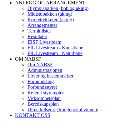
ANLEGG OG ARRANGEMENT
Olympiaparken (bob og aking)
Midtstubakken (aking)
Korketrekkeren (aking)
Arrangementer
Terminlister
Resultater
IBSF Livestream
FIL Livestream - Kunstbane
FIL Livestream - Naturbane
OM NABSF
Om NABSF
Administrasjonen
Lover og bestemmelser
Forbundsting
Forbundsstyret
Referat styremøter
Virksomhetsplan
Beredskapsplan
Utmerkelser og kongepokal vinnere
KONTAKT OSS