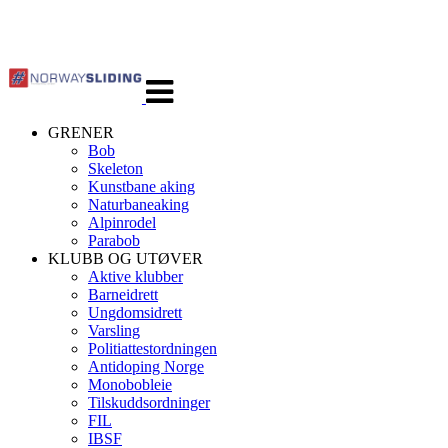
Veksle
navigasjon
GRENER
Bob
Skeleton
Kunstbane aking
Naturbaneaking
Alpinrodel
Parabob
KLUBB OG UTØVER
Aktive klubber
Barneidrett
Ungdomsidrett
Varsling
Politiattestordningen
Antidoping Norge
Monobobleie
Tilskuddsordninger
FIL
IBSF