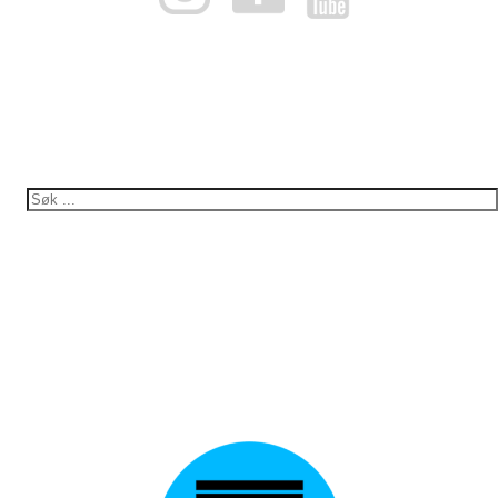
Norges Ake-, Bob- og Skeletonforbund
Org. nummer: 953966832
KONTAKT
office@nabsf.no
+47 997 03 752